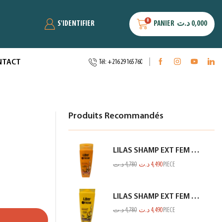
0
S'IDENTIFIER
PANIER
د.ت
0,000
NTACT
Tél: +216 29 165 760
Produits Recommandés
LILAS SHAMP EXT FEM END ET CASS ORANGE 350ML
د.ت
4,780
د.ت
4,490
PIECE
LILAS SHAMP EXT FEM SEC ET ABIME JAUNE 350ML
د.ت
4,780
د.ت
4,490
PIECE