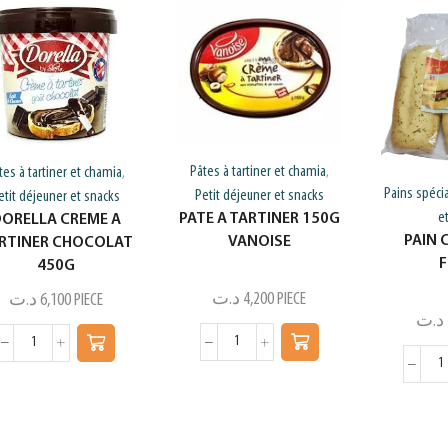
Pâtes à tartiner et chamia
tes à tartiner et chamia
,
,
Pains spéci
Petit déjeuner et snacks
etit déjeuner et snacks
e
PATE A TARTINER 150G
ORELLA CREME A
PAIN 
VANOISE
RTINER CHOCOLAT
F
450G
د.ت
4,200
PIECE
د.ت
6,100
PIECE
د.ت