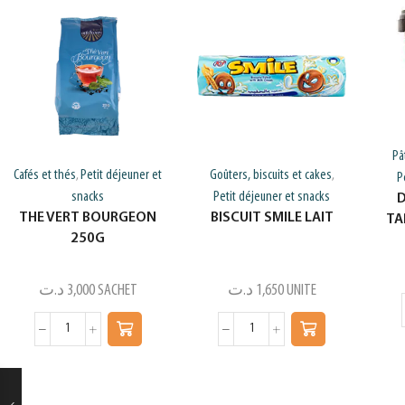
Pâ
Cafés et thés
Petit déjeuner et
Goûters, biscuits et cakes
,
,
P
snacks
Petit déjeuner et snacks
D
THE VERT BOURGEON
BISCUIT SMILE LAIT
TA
250G
د.ت
3,000
SACHET
د.ت
1,650
UNITE