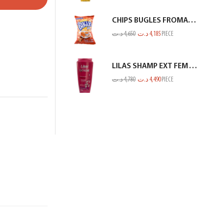
CHIPS BUGLES FROMAGE 75GR
د.ت
4,650
د.ت
4,185
PIECE
LILAS SHAMP EXT FEM TOUS TYPES CHEV ROSE 350ML
د.ت
4,780
د.ت
4,490
PIECE