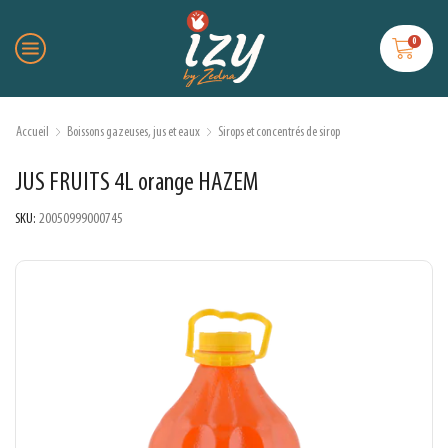
0
Accueil
Boissons gazeuses, jus et eaux
Sirops et concentrés de sirop
JUS FRUITS 4L orange HAZEM
SKU:
20050999000745