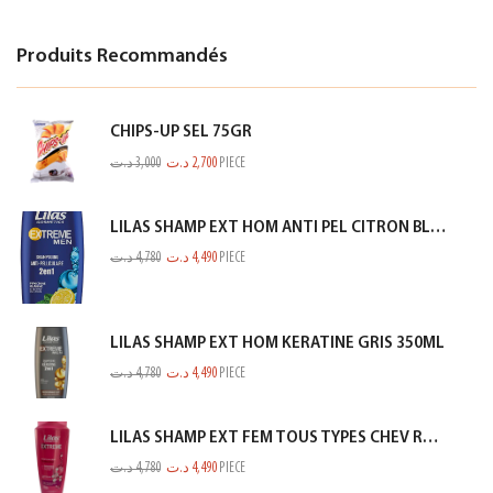
Produits Recommandés
CHIPS-UP SEL 75GR
د.ت
3,000
د.ت
2,700
PIECE
LILAS SHAMP EXT HOM ANTI PEL CITRON BLEU 350ML
د.ت
4,780
د.ت
4,490
PIECE
LILAS SHAMP EXT HOM KERATINE GRIS 350ML
د.ت
4,780
د.ت
4,490
PIECE
LILAS SHAMP EXT FEM TOUS TYPES CHEV ROSE 350ML
د.ت
4,780
د.ت
4,490
PIECE