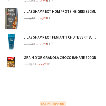
د.ت
4,950
د.ت
3,990
PIECE
LILAS SHAMP EXT HOM PROTEINE GRIS 350ML
د.ت
4,780
د.ت
4,490
PIECE
LILAS SHAMP EXT FEM ANTI CHUTE VERT BLEUTE 350ML
د.ت
4,780
د.ت
4,490
PIECE
GRAIN D'OR GRANOLA CHOCO BANANE 300GR
د.ت
10,250
د.ت
6,950
PIECE
NOS PARTENAIRES