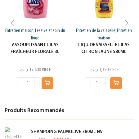
Entretien maison
Lessive et soin du
Entretien de la vaisselle
Entretien
,
,
linge
maison
ASSOUPLISSANT LILAS
LIQUIDE VAISSELLE LILAS
FRAÎCHEUR FLORALE 3L
CITRON JAUNE 580ML
د.ت
17,400
PIECE
د.ت
3,350
PIECE
Produits Recommandés
SHAMPOING PALMOLIVE 380ML NV