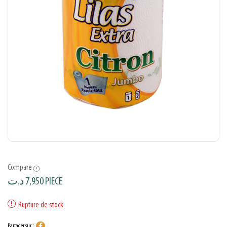
Compare
د.ت
7,950
PIECE
Rupture de stock
Partager sur :