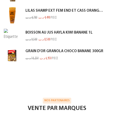
LILAS SHAMP EXT FEM END ET CASS ORANGE 350ML
د.ت
4,780
د.ت
4,490
PIECE
BOISSON AU JUS HAYLA KIWI BANANE 1L
د.ت
9,500
د.ت
8,500
PIECE
GRAIN D'OR GRANOLA CHOCO BANANE 300GR
د.ت
10,250
د.ت
6,950
PIECE
NOS PARTENAIRES
VENTE PAR MARQUES