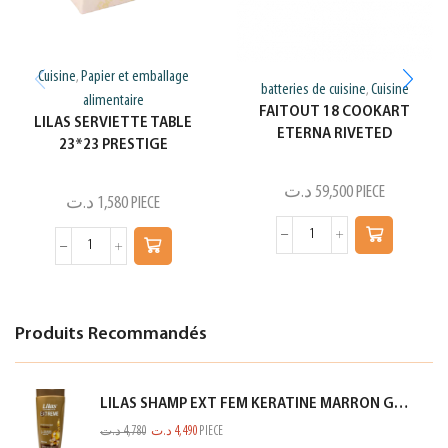
Cuisine
Papier et emballage
,
batteries de cuisine
Cuisine
,
alimentaire
FAITOUT 18 COOKART
LILAS SERVIETTE TABLE
ETERNA RIVETED
23*23 PRESTIGE
د.ت
59,500
PIECE
د.ت
1,580
PIECE
Produits Recommandés
LILAS SHAMP EXT FEM KERATINE MARRON GOLD 350ML
د.ت
4,780
د.ت
4,490
PIECE