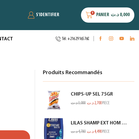
0
S'IDENTIFIER
PANIER
د.ت
0,000
NTACT
Tél: +216 29 165 760
Produits Recommandés
CHIPS-UP SEL 75GR
د.ت
3,000
د.ت
2,700
PIECE
LILAS SHAMP EXT HOM ANTI PEL CITRON BLEU 350ML
د.ت
4,780
د.ت
4,490
PIECE