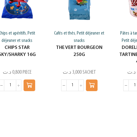
Chips et apéritifs
Petit
Cafés et thés
Petit déjeuner et
Pâtes à ta
,
,
déjeuner et snacks
snacks
Petit déj
CHIPS STAR
THE VERT BOURGEON
DOREL
SKY/SHARKY 16G
250G
TARTIN
د.ت
0,800
PIECE
د.ت
3,000
SACHET
د.ت