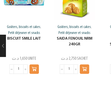
Goûters, biscuits et cakes
Goûters, biscuits et cakes
,
,
Petit déjeuner et snacks
Petit déjeuner et snacks
BISCUIT SMILE LAIT
SAIDA FENOUIL NRM
240GR
د.ت
1,650
UNITE
د.ت
2,750
SACHET