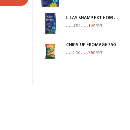
LILAS SHAMP EXT HOM ANTI PEL MENTHE BLEU 350ML
د.ت
4,780
د.ت
4,490
PIECE
CHIPS-UP FROMAGE 75G
د.ت
3,000
د.ت
2,700
PIECE