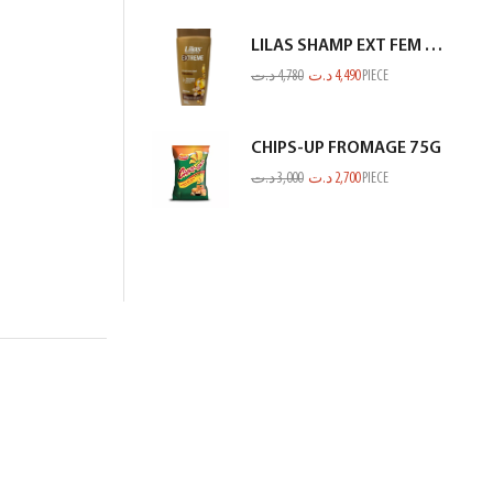
LILAS SHAMP EXT FEM KERATINE MARRON GOLD 350ML
د.ت
4,780
د.ت
4,490
PIECE
CHIPS-UP FROMAGE 75G
د.ت
3,000
د.ت
2,700
PIECE