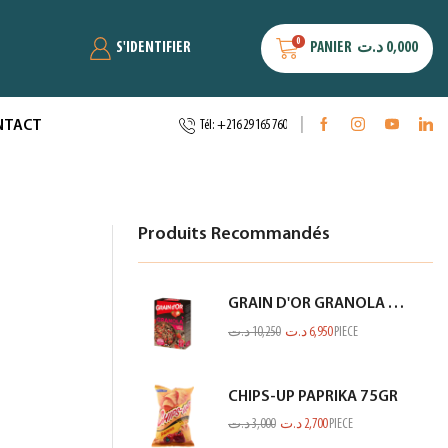
0
S'IDENTIFIER
PANIER
د.ت
0,000
NTACT
Tél: +216 29 165 760
Produits Recommandés
GRAIN D'OR GRANOLA CHOCO FRAISE 300GR
د.ت
10,250
د.ت
6,950
PIECE
CHIPS-UP PAPRIKA 75GR
د.ت
3,000
د.ت
2,700
PIECE