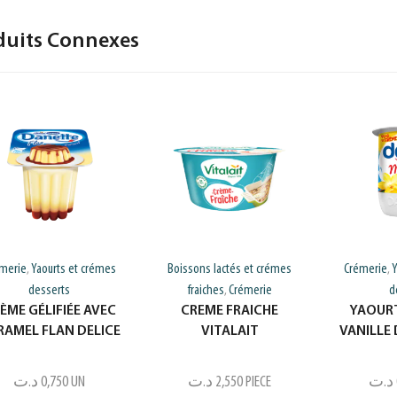
duits Connexes
merie
Yaourts et crémes
Boissons lactés et crémes
Crémerie
Y
,
,
desserts
fraiches
Crémerie
d
,
ÈME GÉLIFIÉE AVEC
CREME FRAICHE
YAOUR
RAMEL FLAN DELICE
VITALAIT
VANILLE 
د.ت
0,750
UN
د.ت
2,550
PIECE
د.ت