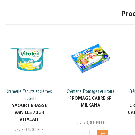
Pro
Crémerie
Yaourts et crémes
Crémerie
Fromages et ricotta
Cré
,
,
FROMAGE CARRÉ 6P
desserts
MILKANA
YAOURT BRASSE
CR
VANILLE 70GR
CA
VITALAIT
د.ت
3,300
PIECE
د.ت
0,420
PIECE