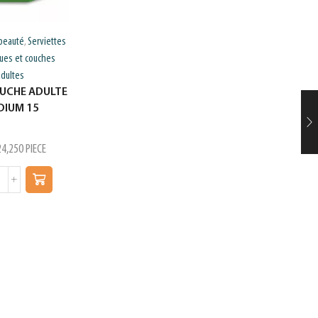
beauté
Serviettes
Hygiene et beauté
Serviettes
,
,
ues et couches
hygieniques et couches
adultes
adultes
OUCHE ADULTE
LILADAYS PROTEGE
DIUM 15
SLIP CLASSIC 24
24,250
PIECE
د.ت
3,250
PIECE