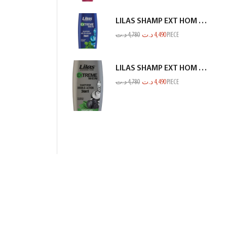
LILAS SHAMP EXT HOM ANTI PEL MENTHE BLEU 350ML
د.ت
4,780
د.ت
4,490
PIECE
LILAS SHAMP EXT HOM CHARBON GRIS 350ML
د.ت
4,780
د.ت
4,490
PIECE