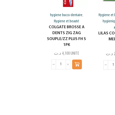
hygiene bucco-dentaire
Hygiene et 
,
Hygiene et beauté
hygieniq
COLGATE BROSSE A
DENTS ZIG ZAG
LILAS C
SOUPLE/ZZ PLUS FH S
ME
1PK
د.ت
4,100
UNITE
د.ت