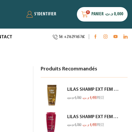
0
S'IDENTIFIER
PANIER
د.ت
0,000
NTACT
Tél: +216 29 165 760
Produits Recommandés
LILAS SHAMP EXT FEM KERATINE MARRON GOLD 350ML
د.ت
4,780
د.ت
4,490
PIECE
LILAS SHAMP EXT FEM TOUS TYPES CHEV ROSE 350ML
د.ت
4,780
د.ت
4,490
PIECE