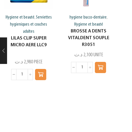
Hygiene et beauté
Serviettes
hygiene bucco-dentaire
,
,
hygieniques et couches
Hygiene et beauté
BROSSE A DENTS
adultes
VITALDENT SOUPLE
LILAS CLIP SUPER
R3051
MICRO AERE LLC9
د.ت
2,100
UNITE
د.ت
2,980
PIECE