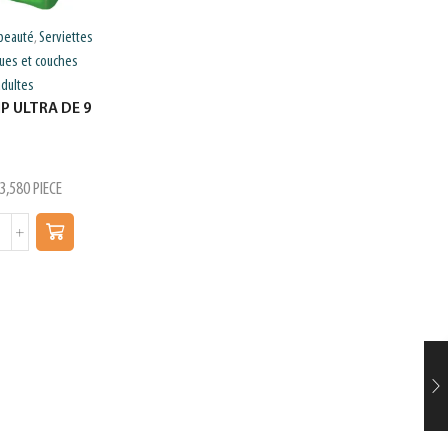
beauté
Serviettes
hygiene corporelle
Hygiene et
,
,
ues et couches
beauté
SOUPLESSE DEO
adultes
SENSITIVE / SENSUEL
IP ULTRA DE 9
200ML
د.ت
5,800
flacon 200
3,580
PIECE