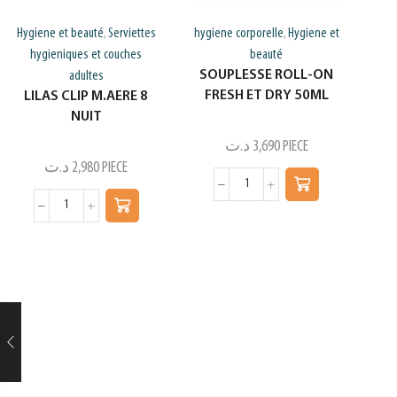
Hygiene et beauté
Serviettes
hygiene corporelle
Hygiene et
,
,
hygieniques et couches
beauté
SOUPLESSE ROLL-ON
adultes
FRESH ET DRY 50ML
LILAS CLIP M.AERE 8
NUIT
د.ت
3,690
PIECE
د.ت
2,980
PIECE