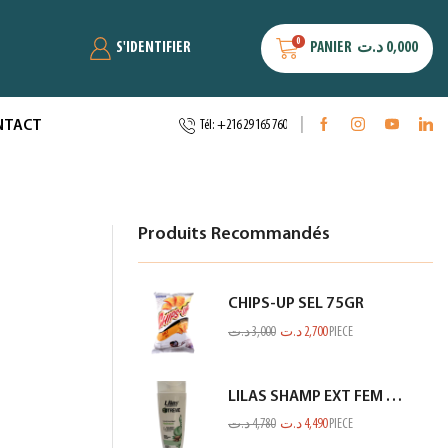
0
S'IDENTIFIER
PANIER
د.ت
0,000
NTACT
Tél: +216 29 165 760
Produits Recommandés
CHIPS-UP SEL 75GR
د.ت
3,000
د.ت
2,700
PIECE
LILAS SHAMP EXT FEM FIN ET FRAGILE BLANC 350ML
د.ت
4,780
د.ت
4,490
PIECE