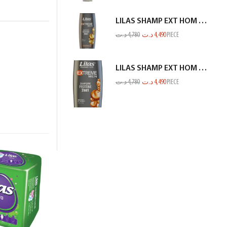
LILAS SHAMP EXT HOM KERATINE GRIS 350ML
د.ت
4,780
د.ت
4,490
PIECE
LILAS SHAMP EXT HOM PROTEINE GRIS 350ML
د.ت
4,780
د.ت
4,490
PIECE