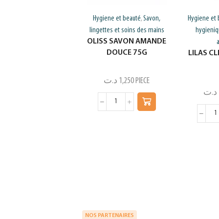
Hygiene et beauté
Savon,
Hygiene et 
,
lingettes et soins des mains
hygieniq
OLISS SAVON AMANDE
DOUCE 75G
LILAS CL
د.ت
1,250
PIECE
د.ت
NOS PARTENAIRES