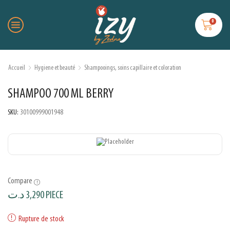
0
Accueil
Hygiene et beauté
Shampooings, soins capillaire et coloration
SHAMPOO 700 ML BERRY
SKU:
30100999001948
Compare
د.ت
3,290
PIECE
Rupture de stock