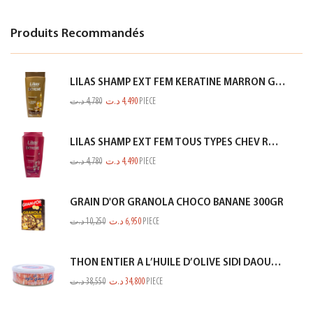
Produits Recommandés
LILAS SHAMP EXT FEM KERATINE MARRON GOLD 350ML
د.ت
4,780
د.ت
4,490
PIECE
LILAS SHAMP EXT FEM TOUS TYPES CHEV ROSE 350ML
د.ت
4,780
د.ت
4,490
PIECE
GRAIN D'OR GRANOLA CHOCO BANANE 300GR
د.ت
10,250
د.ت
6,950
PIECE
THON ENTIER A L’HUILE D’OLIVE SIDI DAOUD 950G
د.ت
38,550
د.ت
34,800
PIECE