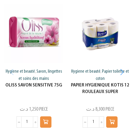
Hygiene et beauté
Savon, lingettes
Hygiene et beauté
Papier toilette et
,
,
et soins des mains
coton
OLISS SAVON SENSITIVE 75G
PAPIER HYGIENIQUE KOTIS 12
ROULEAUX SUPER
د.ت
1,250
PIECE
د.ت
8,300
PIECE