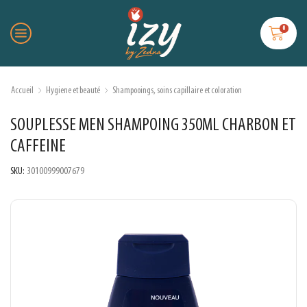
0
Accueil
Hygiene et beauté
Shampooings, soins capillaire et coloration
SOUPLESSE MEN SHAMPOING 350ML CHARBON ET
CAFFEINE
SKU:
30100999007679