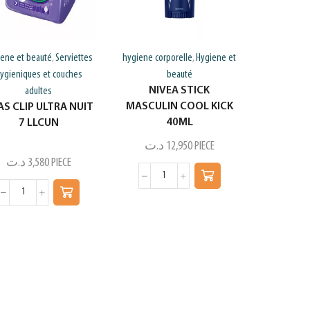
iene et beauté
Serviettes
hygiene corporelle
Hygiene et
,
,
ygieniques et couches
beauté
NIVEA STICK
adultes
MASCULIN COOL KICK
AS CLIP ULTRA NUIT
40ML
7 LLCUN
د.ت
12,950
PIECE
د.ت
3,580
PIECE