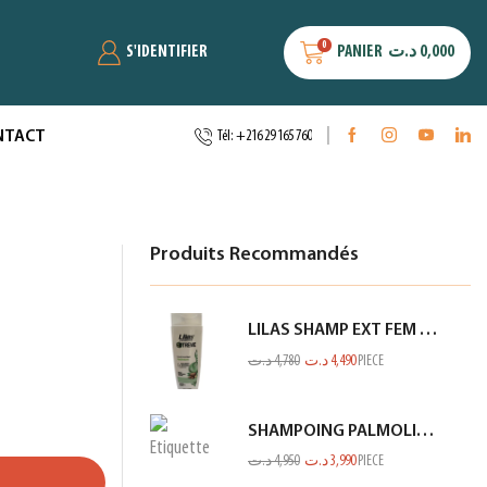
0
S'IDENTIFIER
PANIER
د.ت
0,000
NTACT
Tél: +216 29 165 760
Produits Recommandés
LILAS SHAMP EXT FEM FIN ET FRAGILE BLANC 350ML
د.ت
4,780
د.ت
4,490
PIECE
SHAMPOING PALMOLIVE 380ML NV
د.ت
4,950
د.ت
3,990
PIECE