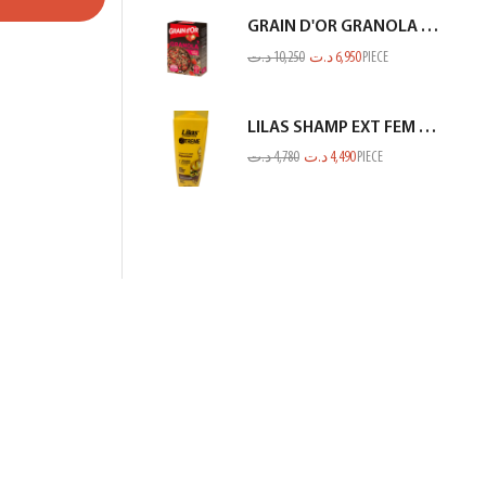
GRAIN D'OR GRANOLA CHOCO FRAISE 300GR
د.ت
10,250
د.ت
6,950
PIECE
LILAS SHAMP EXT FEM SEC ET ABIME JAUNE 350ML
د.ت
4,780
د.ت
4,490
PIECE