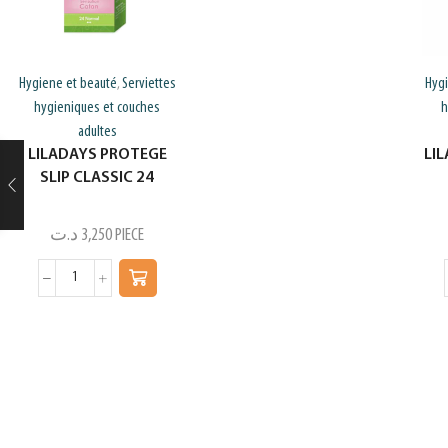
Hygiene et beauté
Serviettes
Hyg
,
hygieniques et couches
h
adultes
LILADAYS PROTEGE
LIL
SLIP CLASSIC 24
د.ت
3,250
PIECE