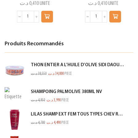
د.ت
0,410
UNITE
د.ت
0,410
UNITE
Produits Recommandés
THON ENTIER A L’HUILE D’OLIVE SIDI DAOUD 950G
د.ت
38,550
د.ت
34,800
PIECE
SHAMPOING PALMOLIVE 380ML NV
د.ت
4,950
د.ت
3,990
PIECE
LILAS SHAMP EXT FEM TOUS TYPES CHEV ROSE 350ML
د.ت
4,780
د.ت
4,490
PIECE