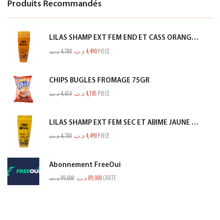
Produits Recommandés
LILAS SHAMP EXT FEM END ET CASS ORANGE 350ML
د.ت
4,780
د.ت
4,490
PIECE
CHIPS BUGLES FROMAGE 75GR
د.ت
4,650
د.ت
4,185
PIECE
LILAS SHAMP EXT FEM SEC ET ABIME JAUNE 350ML
د.ت
4,780
د.ت
4,490
PIECE
Abonnement FreeOui
د.ت
99,000
د.ت
89,000
CARTE