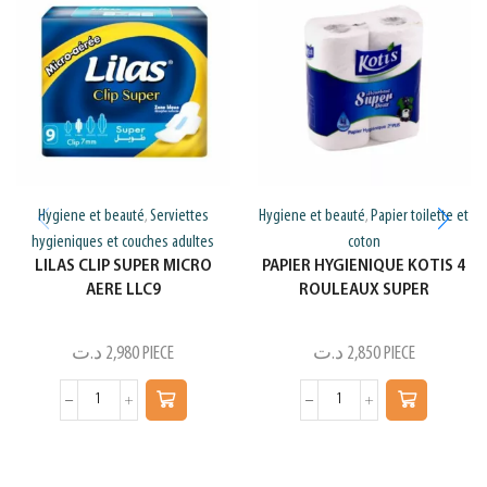
Hygiene et beauté
Serviettes
Hygiene et beauté
Papier toilette et
,
,
hygieniques et couches adultes
coton
LILAS CLIP SUPER MICRO
PAPIER HYGIENIQUE KOTIS 4
AERE LLC9
ROULEAUX SUPER
د.ت
2,980
PIECE
د.ت
2,850
PIECE