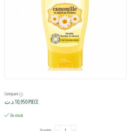
Compare
د.ت
10,950
PIECE
En stock