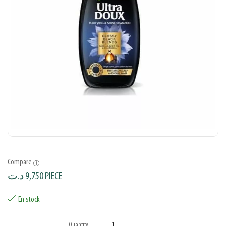
Compare
د.ت
9,750
PIECE
En stock