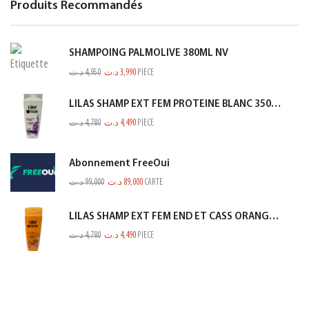
Produits Recommandés
SHAMPOING PALMOLIVE 380ML NV
د.ت
4,950
د.ت
3,990
PIECE
LILAS SHAMP EXT FEM PROTEINE BLANC 350ML
د.ت
4,780
د.ت
4,490
PIECE
Abonnement FreeOui
د.ت
99,000
د.ت
89,000
CARTE
LILAS SHAMP EXT FEM END ET CASS ORANGE 350ML
د.ت
4,780
د.ت
4,490
PIECE