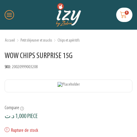
0
Accueil
Petit déjeuner et snacks
Chips et apéritifs
WOW CHIPS SURPRISE 15G
SKU:
20020999003208
Compare
د.ت
1,000
PIECE
Rupture de stock