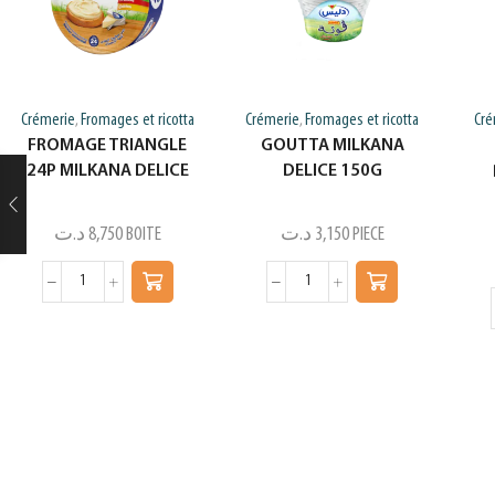
Crémerie
Fromages et ricotta
Crémerie
Fromages et ricotta
Cré
,
,
FROMAGE TRIANGLE
GOUTTA MILKANA
24P MILKANA DELICE
DELICE 150G
د.ت
8,750
BOITE
د.ت
3,150
PIECE