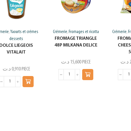
merie
Yaourts et crémes
Crémerie
Fromages et ricotta
Crémerie
F
,
,
,
FROMAGE TRIANGLE
FROMA
desserts
48P MILKANA DELICE
CHEES
DOLCE LIEGEOIS
VITALAIT
د.ت
15,600
PIECE
د.ت
د.ت
0,910
PIECE