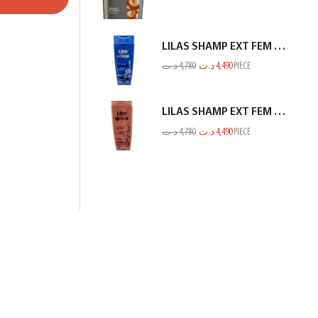
LILAS SHAMP EXT FEM ANTI PELLIC BLEU 350ML
د.ت
4,780
د.ت
4,490
PIECE
LILAS SHAMP EXT FEM RACINE GP SECHE SAUMON 350ML
د.ت
4,780
د.ت
4,490
PIECE