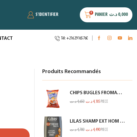
0
S'IDENTIFIER
PANIER
د.ت
0,000
NTACT
Tél: +216 29 165 760
Produits Recommandés
CHIPS BUGLES FROMAGE 75GR
د.ت
4,650
د.ت
4,185
PIECE
LILAS SHAMP EXT HOM PROTEINE GRIS 350ML
د.ت
4,780
د.ت
4,490
PIECE