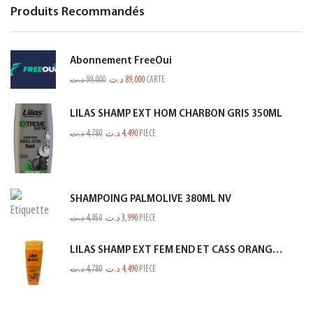
Produits Recommandés
Abonnement FreeOui
د.ت
99,000
د.ت
89,000
CARTE
LILAS SHAMP EXT HOM CHARBON GRIS 350ML
د.ت
4,780
د.ت
4,490
PIECE
SHAMPOING PALMOLIVE 380ML NV
د.ت
4,950
د.ت
3,990
PIECE
LILAS SHAMP EXT FEM END ET CASS ORANGE 350ML
د.ت
4,780
د.ت
4,490
PIECE