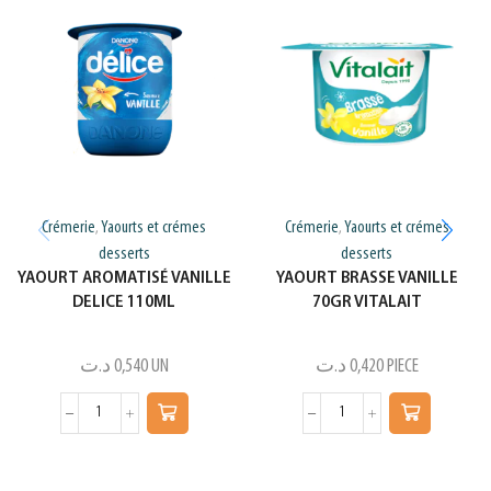
Crémerie
Yaourts et crémes
Crémerie
Yaourts et crémes
,
,
desserts
desserts
YAOURT AROMATISÉ VANILLE
YAOURT BRASSE VANILLE
DELICE 110ML
70GR VITALAIT
د.ت
0,540
UN
د.ت
0,420
PIECE