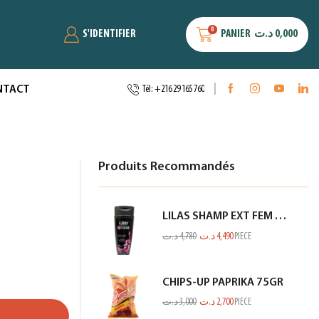
0
S'IDENTIFIER
PANIER
د.ت
0,000
NTACT
Tél: +216 29 165 760
Produits Recommandés
LILAS SHAMP EXT FEM CHEV NOIR 350ML
د.ت
4,780
د.ت
4,490
PIECE
CHIPS-UP PAPRIKA 75GR
د.ت
3,000
د.ت
2,700
PIECE