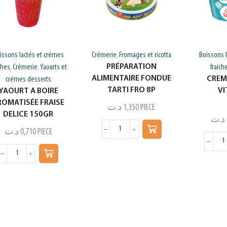
issons lactés et crémes
Crémerie
Fromages et ricotta
Boissons 
,
PRÉPARATION
ches
Crémerie
Yaourts et
fraich
,
,
ALIMENTAIRE FONDUE
CREM
crémes desserts
TARTI FRO 8P
VI
YAOURT A BOIRE
ROMATISÉE FRAISE
د.ت
1,350
PIECE
DELICE 150GR
د.ت
د.ت
0,710
PIECE