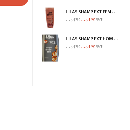
LILAS SHAMP EXT FEM RACINE GP SECHE SAUMON 350ML
د.ت
4,780
د.ت
4,490
PIECE
LILAS SHAMP EXT HOM PROTEINE GRIS 350ML
د.ت
4,780
د.ت
4,490
PIECE