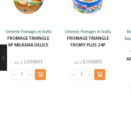
Crémerie
Fromages et ricotta
Crémerie
Fromages et ricotta
Bo
,
,
FROMAGE TRIANGLE
FROMAGE TRIANGLE
frai
8P MILKANA DELICE
FROMY PLUS 24P
A
د.ت
3,350
BOITE
د.ت
8,150
BOITE