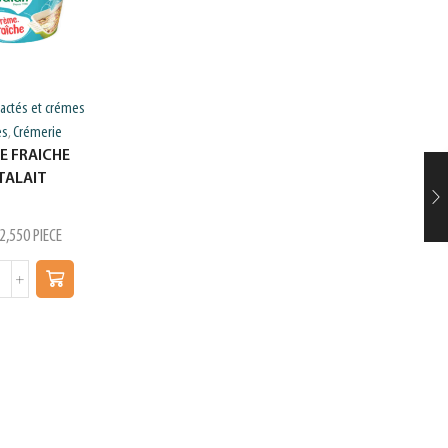
lactés et crémes
Crémerie
Fromages et ricotta
,
FROMAGE RAPE
es
Crémerie
,
SPECIAL TAJINE
E FRAICHE
LEDOUX 100G
TALAIT
د.ت
1,590
PIECE
2,550
PIECE