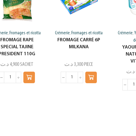
merie
Fromages et ricotta
Crémerie
Fromages et ricotta
Crémerie
Y
,
,
,
FROMAGE RAPE
FROMAGE CARRÉ 6P
d
SPECIAL TAJINE
MILKANA
YAOU
PRESIDENT 110G
NAT
VI
د.ت
4,900
SACHET
د.ت
3,300
PIECE
د.ت