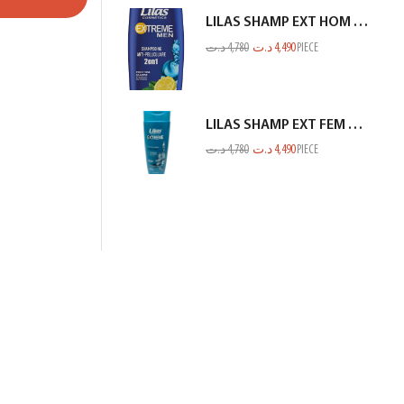
LILAS SHAMP EXT HOM ANTI PEL CITRON BLEU 350ML
د.ت
4,780
د.ت
4,490
PIECE
LILAS SHAMP EXT FEM ANTI CHUTE VERT BLEUTE 350ML
د.ت
4,780
د.ت
4,490
PIECE