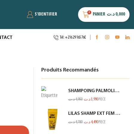
0
S'IDENTIFIER
PANIER
د.ت
0,000
NTACT
Tél: +216 29 165 760
Produits Recommandés
SHAMPOING PALMOLIVE 380ML NV
د.ت
4,950
د.ت
3,990
PIECE
LILAS SHAMP EXT FEM SEC ET ABIME JAUNE 350ML
د.ت
4,780
د.ت
4,490
PIECE