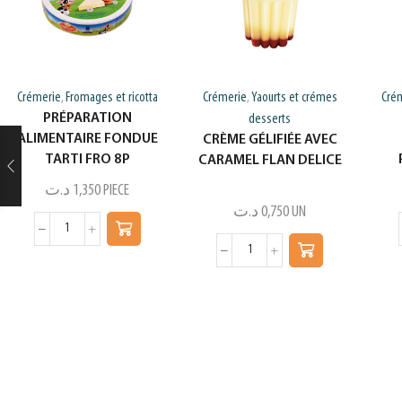
Crémerie
Fromages et ricotta
Crémerie
Yaourts et crémes
Cré
,
,
PRÉPARATION
desserts
ALIMENTAIRE FONDUE
CRÈME GÉLIFIÉE AVEC
TARTI FRO 8P
CARAMEL FLAN DELICE
د.ت
1,350
PIECE
د.ت
0,750
UN