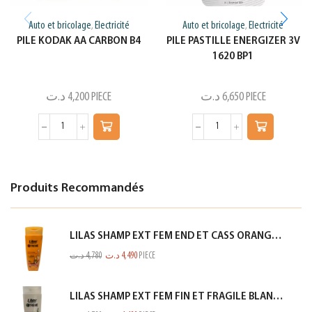
Auto et bricolage
Electricité
Auto et bricolage
Electricité
,
,
PILE KODAK AA CARBON B4
PILE PASTILLE ENERGIZER 3V
1620 BP1
د.ت
4,200
PIECE
د.ت
6,650
PIECE
Produits Recommandés
LILAS SHAMP EXT FEM END ET CASS ORANGE 350ML
د.ت
4,780
د.ت
4,490
PIECE
LILAS SHAMP EXT FEM FIN ET FRAGILE BLANC 350ML