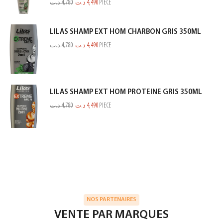
د.ت
4,780
د.ت
4,490
PIECE
LILAS SHAMP EXT HOM CHARBON GRIS 350ML
د.ت
4,780
د.ت
4,490
PIECE
LILAS SHAMP EXT HOM PROTEINE GRIS 350ML
د.ت
4,780
د.ت
4,490
PIECE
NOS PARTENAIRES
VENTE PAR MARQUES