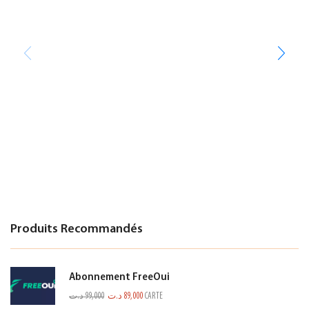
Produits Recommandés
Abonnement FreeOui
د.ت
99,000
د.ت
89,000
CARTE