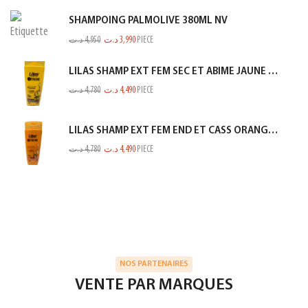
SHAMPOING PALMOLIVE 380ML NV
د.ت
4,950
د.ت
3,990
PIECE
LILAS SHAMP EXT FEM SEC ET ABIME JAUNE 350ML
د.ت
4,780
د.ت
4,490
PIECE
LILAS SHAMP EXT FEM END ET CASS ORANGE 350ML
د.ت
4,780
د.ت
4,490
PIECE
NOS PARTENAIRES
VENTE PAR MARQUES