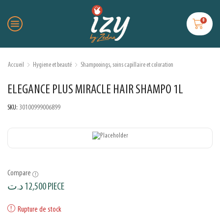
0
Accueil
Hygiene et beauté
Shampooings, soins capillaire et coloration
ELEGANCE PLUS MIRACLE HAIR SHAMPO 1L
SKU:
30100999006899
Compare
د.ت
12,500
PIECE
Rupture de stock