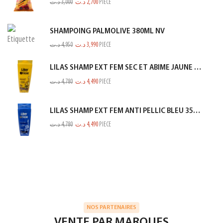
د.ت
3,000
د.ت
2,700
PIECE
SHAMPOING PALMOLIVE 380ML NV
د.ت
4,950
د.ت
3,990
PIECE
LILAS SHAMP EXT FEM SEC ET ABIME JAUNE 350ML
د.ت
4,780
د.ت
4,490
PIECE
LILAS SHAMP EXT FEM ANTI PELLIC BLEU 350ML
د.ت
4,780
د.ت
4,490
PIECE
NOS PARTENAIRES
VENTE PAR MARQUES