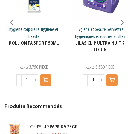
hygiene corporelle
Hygiene et
Hygiene et beauté
Serviettes
,
,
beauté
hygieniques et couches adultes
ROLL ON FA SPORT 50ML
LILAS CLIP ULTRA NUIT 7
LLCUN
د.ت
3,750
PIECE
د.ت
3,580
PIECE
Produits Recommandés
CHIPS-UP PAPRIKA 75GR