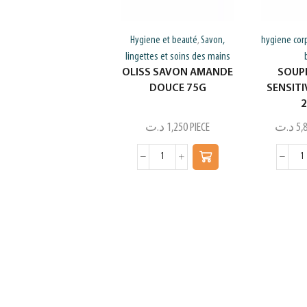
Hygiene et beauté
Savon,
hygiene cor
,
lingettes et soins des mains
OLISS SAVON AMANDE
SOUP
DOUCE 75G
SENSITI
د.ت
1,250
PIECE
د.ت
5,