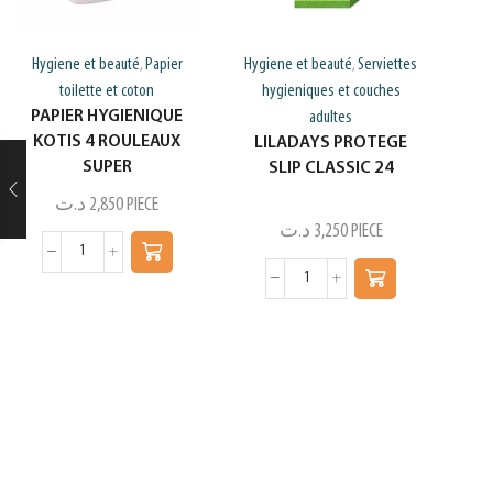
Hygiene et beauté
Papier
Hygiene et beauté
Serviettes
,
,
toilette et coton
hygieniques et couches
PAPIER HYGIENIQUE
adultes
KOTIS 4 ROULEAUX
LILADAYS PROTEGE
SUPER
SLIP CLASSIC 24
د.ت
2,850
PIECE
د.ت
3,250
PIECE