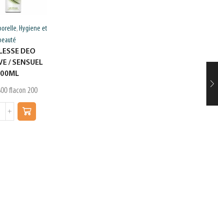
porelle
Hygiene et
Hygiene et beauté
Serviettes
,
,
beauté
hygieniques et couches
LESSE DEO
adultes
VE / SENSUEL
LILAS COUCHE ADULTE
200ML
MEDIUM 15
800
flacon 200
د.ت
24,250
PIECE