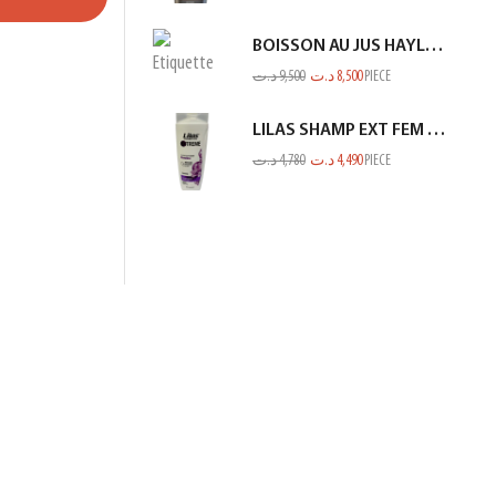
BOISSON AU JUS HAYLA KIWI BANANE 1L
د.ت
9,500
د.ت
8,500
PIECE
LILAS SHAMP EXT FEM PROTEINE BLANC 350ML
د.ت
4,780
د.ت
4,490
PIECE