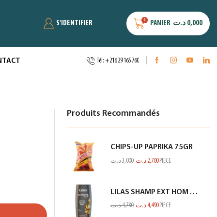
0
S'IDENTIFIER
PANIER
د.ت
0,000
NTACT
Tél: +216 29 165 760
Produits Recommandés
CHIPS-UP PAPRIKA 75GR
د.ت
3,000
د.ت
2,700
PIECE
LILAS SHAMP EXT HOM KERATINE GRIS 350ML
د.ت
4,780
د.ت
4,490
PIECE