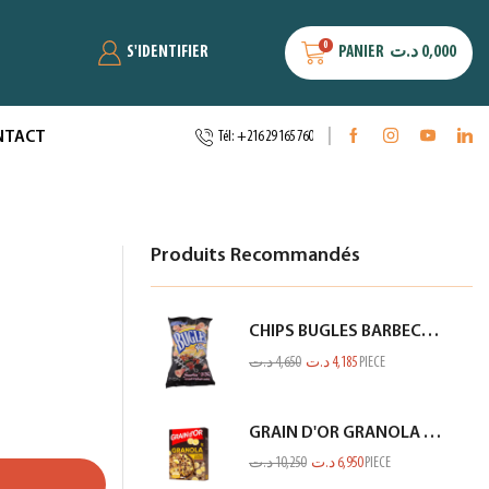
0
S'IDENTIFIER
PANIER
د.ت
0,000
NTACT
Tél: +216 29 165 760
Produits Recommandés
CHIPS BUGLES BARBECUE 75GR
د.ت
4,650
د.ت
4,185
PIECE
GRAIN D'OR GRANOLA CHOCO BANANE 300GR
د.ت
10,250
د.ت
6,950
PIECE