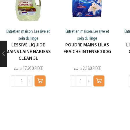
Entretien maison
Lessive et
Entretien maison
Lessive et
Ent
,
,
soin du linge
soin du linge
LESSIVE LIQUIDE
POUDRE MAINS LILAS
L
MAINS LAINE NARJESS
FRAICHE INTENSE 300G
CLEAN 5L
د.ت
17,950
PIECE
د.ت
2,180
PIECE