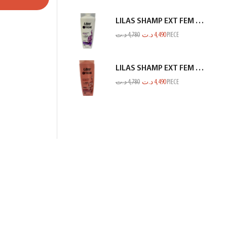
LILAS SHAMP EXT FEM PROTEINE BLANC 350ML
د.ت
4,780
د.ت
4,490
PIECE
LILAS SHAMP EXT FEM RACINE GP SECHE SAUMON 350ML
د.ت
4,780
د.ت
4,490
PIECE