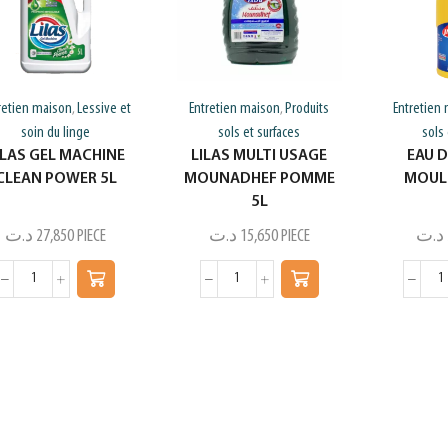
retien maison
Lessive et
Entretien maison
Produits
Entretien
,
,
soin du linge
sols et surfaces
sols 
ILAS GEL MACHINE
LILAS MULTI USAGE
EAU D
CLEAN POWER 5L
MOUNADHEF POMME
MOULI
5L
د.ت
27,850
PIECE
د.ت
15,650
PIECE
د.ت