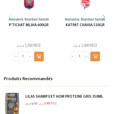
Animalerie
Nourriture humide
Animalerie
Nourriture humide
,
,
P’TICHAT MLIHA 600GR
KATPAT CHAHIA 530GR
د.ت
3,300
PIECE
د.ت
2,400
PIECE
Produits Recommandés
LILAS SHAMP EXT HOM PROTEINE GRIS 350ML
د.ت
4,780
د.ت
4,490
PIECE