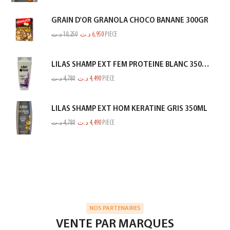
GRAIN D'OR GRANOLA CHOCO BANANE 300GR
د.ت
10,250
د.ت
6,950
PIECE
LILAS SHAMP EXT FEM PROTEINE BLANC 350ML
د.ت
4,780
د.ت
4,490
PIECE
LILAS SHAMP EXT HOM KERATINE GRIS 350ML
د.ت
4,780
د.ت
4,490
PIECE
NOS PARTENAIRES
VENTE PAR MARQUES