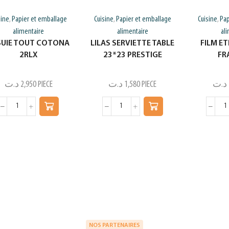
sine
Papier et emballage
Cuisine
Papier et emballage
Cuisine
Pap
,
,
,
alimentaire
alimentaire
al
SUIE TOUT COTONA
LILAS SERVIETTE TABLE
FILM ET
2RLX
23*23 PRESTIGE
FR
د.ت
2,950
PIECE
د.ت
1,580
PIECE
د.ت
NOS PARTENAIRES