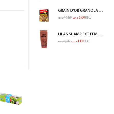
GRAIN D'OR GRANOLA CHOCO BANANE 300GR
د.ت
10,250
د.ت
6,950
PIECE
LILAS SHAMP EXT FEM RACINE GP SECHE SAUMON 350ML
د.ت
4,780
د.ت
4,490
PIECE