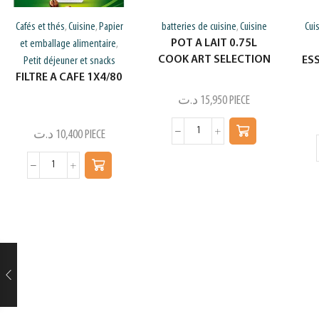
Cafés et thés
Cuisine
Papier
batteries de cuisine
Cuisine
Cui
,
,
,
POT A LAIT 0.75L
et emballage alimentaire
,
COOK ART SELECTION
ES
Petit déjeuner et snacks
FILTRE A CAFE 1X4/80
د.ت
15,950
PIECE
د.ت
10,400
PIECE