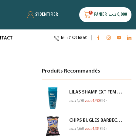
0
S'IDENTIFIER
PANIER
د.ت
0,000
NTACT
Tél: +216 29 165 760
Produits Recommandés
LILAS SHAMP EXT FEM ANTI CHUTE VERT BLEUTE 350ML
د.ت
4,780
د.ت
4,490
PIECE
CHIPS BUGLES BARBECUE 75GR
د.ت
4,650
د.ت
4,185
PIECE