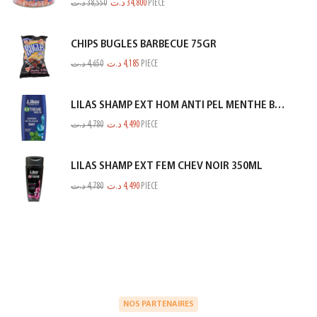
د.ت
38,550
د.ت
34,800
PIECE
CHIPS BUGLES BARBECUE 75GR
د.ت
4,650
د.ت
4,185
PIECE
LILAS SHAMP EXT HOM ANTI PEL MENTHE BLEU 350ML
د.ت
4,780
د.ت
4,490
PIECE
LILAS SHAMP EXT FEM CHEV NOIR 350ML
د.ت
4,780
د.ت
4,490
PIECE
NOS PARTENAIRES