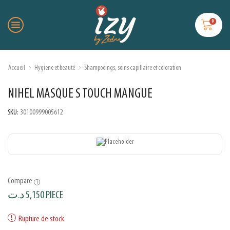
0
Accueil
Hygiene et beauté
Shampooings, soins capillaire et coloration
NIHEL MASQUE S TOUCH MANGUE
SKU:
30100999005612
Compare
د.ت
5,150
PIECE
Rupture de stock