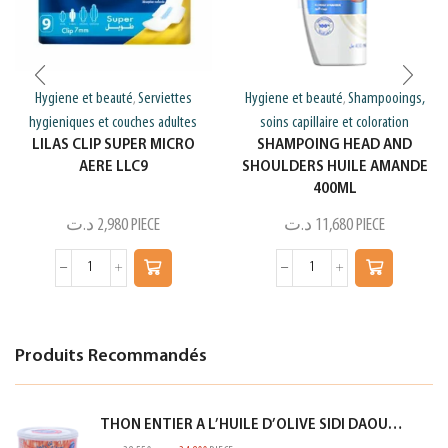
Hygiene et beauté
Serviettes
Hygiene et beauté
Shampooings,
,
,
hygieniques et couches adultes
soins capillaire et coloration
LILAS CLIP SUPER MICRO
SHAMPOING HEAD AND
AERE LLC9
SHOULDERS HUILE AMANDE
400ML
د.ت
2,980
PIECE
د.ت
11,680
PIECE
Produits Recommandés
THON ENTIER A L’HUILE D’OLIVE SIDI DAOUD 950G