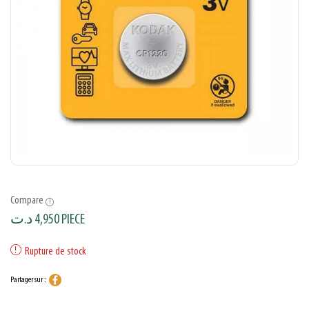
Compare
د.ت
4,950
PIECE
Rupture de stock
Partager sur :