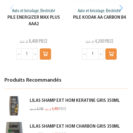
Auto et bricolage
Electricité
Auto et bricolage
Electricité
,
,
PILE ENERGIZER MAX PLUS
PILE KODAK AA CARBON B4
AAA2
د.ت
8,400
PIECE
د.ت
4,200
PIECE
Produits Recommandés
LILAS SHAMP EXT HOM KERATINE GRIS 350ML
د.ت
4,780
د.ت
4,490
PIECE
LILAS SHAMP EXT HOM CHARBON GRIS 350ML