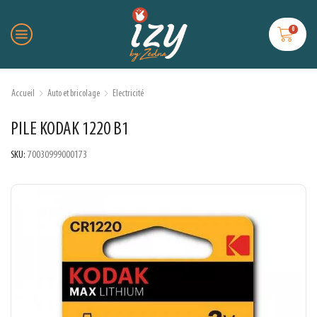
0
Accueil
Auto et bricolage
Electricité
PILE KODAK 1220 B1
SKU:
70030999000173