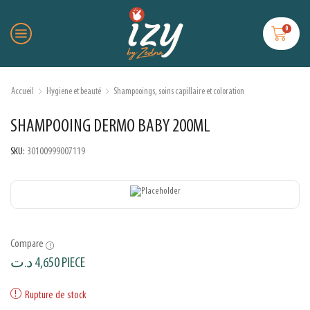
0
Accueil
Hygiene et beauté
Shampooings, soins capillaire et coloration
SHAMPOOING DERMO BABY 200ML
SKU:
30100999007119
Compare
د.ت
4,650
PIECE
Rupture de stock