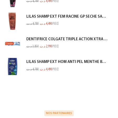
د.ت
4,780
د.ت
4,490
PIECE
LILAS SHAMP EXT FEM RACINE GP SECHE SAUMON 350ML
د.ت
4,780
د.ت
4,490
PIECE
DENTIFRICE COLGATE TRIPLE ACTION XTRA WHITE 75ML
د.ت
3,850
د.ت
2,990
PIECE
LILAS SHAMP EXT HOM ANTI PEL MENTHE BLEU 350ML
د.ت
4,780
د.ت
4,490
PIECE
NOS PARTENAIRES