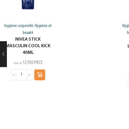
hygiene corporelle
Hygiene et
Hyg
,
beauté
h
NIVEA STICK
MASCULIN COOL KICK
40ML
د.ت
12,950
PIECE