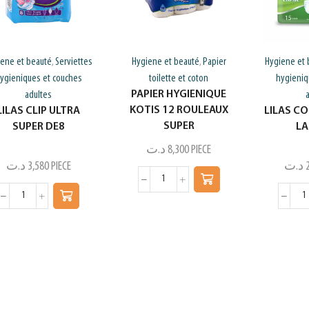
iene et beauté
Serviettes
Hygiene et beauté
Papier
Hygiene et 
,
,
ygieniques et couches
toilette et coton
hygieniq
PAPIER HYGIENIQUE
adultes
KOTIS 12 ROULEAUX
LILAS CLIP ULTRA
LILAS C
SUPER
SUPER DE8
LA
د.ت
8,300
PIECE
د.ت
3,580
PIECE
د.ت