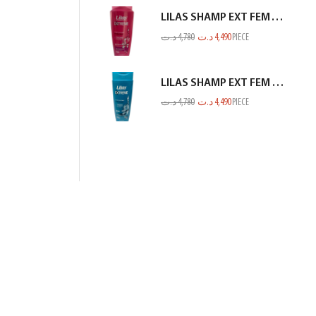
LILAS SHAMP EXT FEM TOUS TYPES CHEV ROSE 350ML
د.ت
4,780
د.ت
4,490
PIECE
LILAS SHAMP EXT FEM ANTI CHUTE VERT BLEUTE 350ML
د.ت
4,780
د.ت
4,490
PIECE