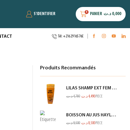
0
S'IDENTIFIER
PANIER
د.ت
0,000
NTACT
Tél: +216 29 165 760
Produits Recommandés
LILAS SHAMP EXT FEM END ET CASS ORANGE 350ML
د.ت
4,780
د.ت
4,490
PIECE
BOISSON AU JUS HAYLA KIWI BANANE 1L
د.ت
9,500
د.ت
8,500
PIECE