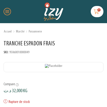
0
Accueil
Marché
Poissonnerie
TRANCHE ESPADON FRAIS
SKU:
95060010000049
Compare
د.ت
32,000
KG
Rupture de stock