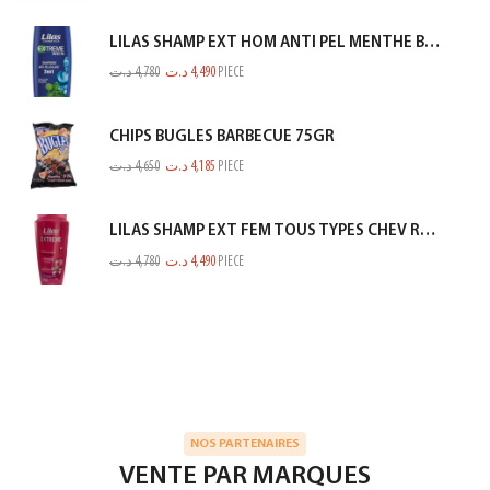
LILAS SHAMP EXT HOM ANTI PEL MENTHE BLEU 350ML
د.ت
4,780
د.ت
4,490
PIECE
CHIPS BUGLES BARBECUE 75GR
د.ت
4,650
د.ت
4,185
PIECE
LILAS SHAMP EXT FEM TOUS TYPES CHEV ROSE 350ML
د.ت
4,780
د.ت
4,490
PIECE
NOS PARTENAIRES
VENTE PAR MARQUES