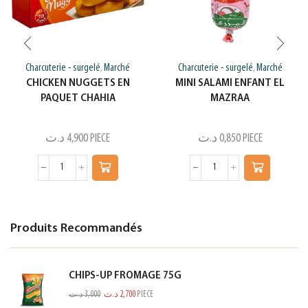
Charcuterie - surgelé
Marché
Charcuterie - surgelé
Marché
,
,
CHICKEN NUGGETS EN
MINI SALAMI ENFANT EL
PAQUET CHAHIA
MAZRAA
د.ت
4,900
PIECE
د.ت
0,850
PIECE
Produits Recommandés
CHIPS-UP FROMAGE 75G
د.ت
3,000
د.ت
2,700
PIECE