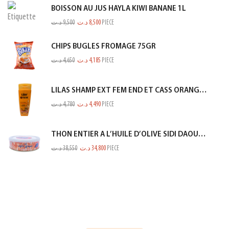
BOISSON AU JUS HAYLA KIWI BANANE 1L
د.ت
9,500
د.ت
8,500
PIECE
CHIPS BUGLES FROMAGE 75GR
د.ت
4,650
د.ت
4,185
PIECE
LILAS SHAMP EXT FEM END ET CASS ORANGE 350ML
د.ت
4,780
د.ت
4,490
PIECE
THON ENTIER A L’HUILE D’OLIVE SIDI DAOUD 950G
د.ت
38,550
د.ت
34,800
PIECE