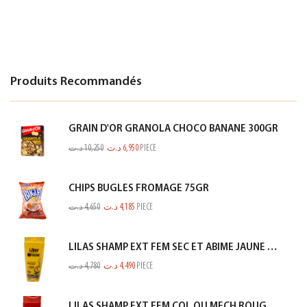
Produits Recommandés
GRAIN D'OR GRANOLA CHOCO BANANE 300GR
د.ت
10,250
د.ت
6,950
PIECE
CHIPS BUGLES FROMAGE 75GR
د.ت
4,650
د.ت
4,185
PIECE
LILAS SHAMP EXT FEM SEC ET ABIME JAUNE 350ML
د.ت
4,780
د.ت
4,490
PIECE
LILAS SHAMP EXT FEM COL OU MECH ROUGE 350ML