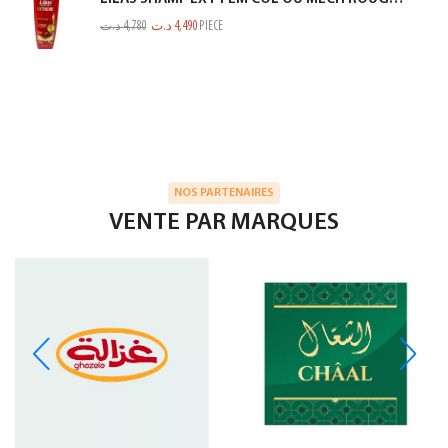
د.ت
4,780
د.ت
4,490
PIECE
NOS PARTENAIRES
VENTE PAR MARQUES