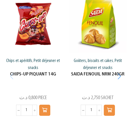
Chips et apéritifs
Petit déjeuner et
Goûters, biscuits et cakes
Petit
,
,
snacks
déjeuner et snacks
CHIPS-UP PIQUANT 14G
SAIDA FENOUIL NRM 240GR
د.ت
0,800
PIECE
د.ت
2,750
SACHET