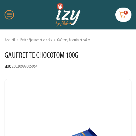
0
Accueil
Petit déjeuner et snacks
Goûters, biscuits et cakes
GAUFRETTE CHOCOTOM 100G
SKU:
20020999005967