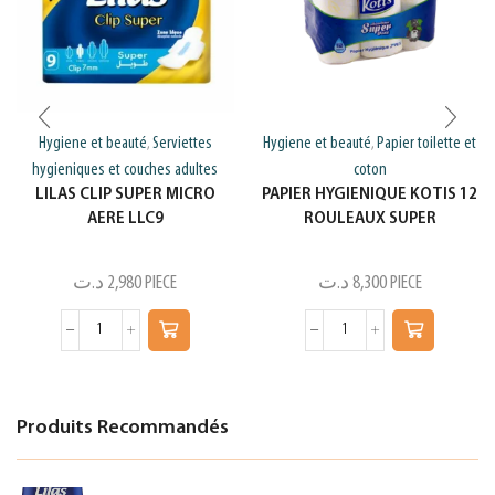
Hygiene et beauté
Serviettes
Hygiene et beauté
Papier toilette et
,
,
hygieniques et couches adultes
coton
LILAS CLIP SUPER MICRO
PAPIER HYGIENIQUE KOTIS 12
AERE LLC9
ROULEAUX SUPER
د.ت
2,980
PIECE
د.ت
8,300
PIECE
Produits Recommandés