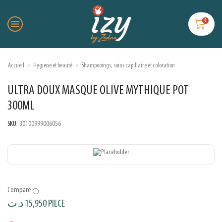
0
Accueil
Hygiene et beauté
Shampooings, soins capillaire et coloration
ULTRA DOUX MASQUE OLIVE MYTHIQUE POT
300ML
SKU:
30100999006056
Compare
د.ت
15,950
PIECE