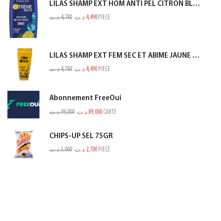
LILAS SHAMP EXT HOM ANTI PEL CITRON BLEU 350ML
د.ت
4,780
د.ت
4,490
PIECE
LILAS SHAMP EXT FEM SEC ET ABIME JAUNE 350ML
د.ت
4,780
د.ت
4,490
PIECE
Abonnement FreeOui
د.ت
99,000
د.ت
89,000
CARTE
CHIPS-UP SEL 75GR
د.ت
3,000
د.ت
2,700
PIECE