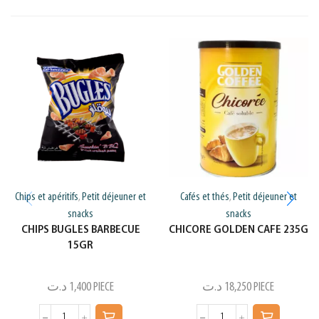
Chips et apéritifs
Petit déjeuner et
Cafés et thés
Petit déjeuner et
,
,
snacks
snacks
CHIPS BUGLES BARBECUE
CHICORE GOLDEN CAFE 235G
15GR
د.ت
1,400
PIECE
د.ت
18,250
PIECE