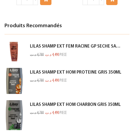
Produits Recommandés
LILAS SHAMP EXT FEM RACINE GP SECHE SAUMON 350ML
د.ت
4,780
د.ت
4,490
PIECE
LILAS SHAMP EXT HOM PROTEINE GRIS 350ML
د.ت
4,780
د.ت
4,490
PIECE
LILAS SHAMP EXT HOM CHARBON GRIS 350ML
د.ت
4,780
د.ت
4,490
PIECE