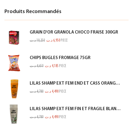
Produits Recommandés
GRAIN D'OR GRANOLA CHOCO FRAISE 300GR
د.ت
10,250
د.ت
6,950
PIECE
CHIPS BUGLES FROMAGE 75GR
د.ت
4,650
د.ت
4,185
PIECE
LILAS SHAMP EXT FEM END ET CASS ORANGE 350ML
د.ت
4,780
د.ت
4,490
PIECE
LILAS SHAMP EXT FEM FIN ET FRAGILE BLANC 350ML
د.ت
4,780
د.ت
4,490
PIECE