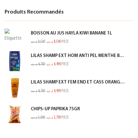
Produits Recommandés
BOISSON AU JUS HAYLA KIWI BANANE 1L
د.ت
9,500
د.ت
8,500
PIECE
LILAS SHAMP EXT HOM ANTI PEL MENTHE BLEU 350ML
د.ت
4,780
د.ت
4,490
PIECE
LILAS SHAMP EXT FEM END ET CASS ORANGE 350ML
د.ت
4,780
د.ت
4,490
PIECE
CHIPS-UP PAPRIKA 75GR
د.ت
3,000
د.ت
2,700
PIECE