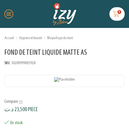
0
Accueil
Hygiene et beauté
Maquillage du teint
FOND DE TEINT LIQUIDE MATTE AS
SKU:
30200999003928
Compare
د.ت
23,500
PIECE
En stock