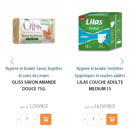
Hygiene et beauté
Savon, lingettes
Hygiene et beauté
Serviettes
,
,
et soins des mains
hygieniques et couches adultes
OLISS SAVON AMANDE
LILAS COUCHE ADULTE
DOUCE 75G
MEDIUM 15
د.ت
1,250
PIECE
د.ت
24,250
PIECE