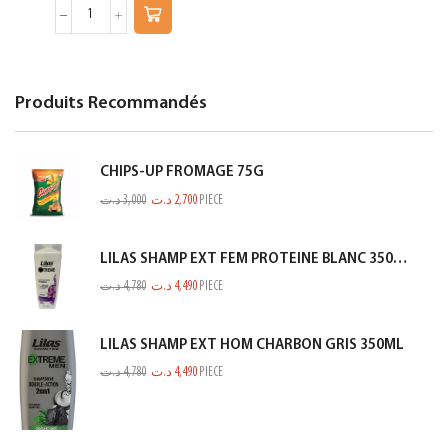
Produits Recommandés
CHIPS-UP FROMAGE 75G
د.ت
3,000
د.ت
2,700
PIECE
LILAS SHAMP EXT FEM PROTEINE BLANC 350ML
د.ت
4,780
د.ت
4,490
PIECE
LILAS SHAMP EXT HOM CHARBON GRIS 350ML
د.ت
4,780
د.ت
4,490
PIECE