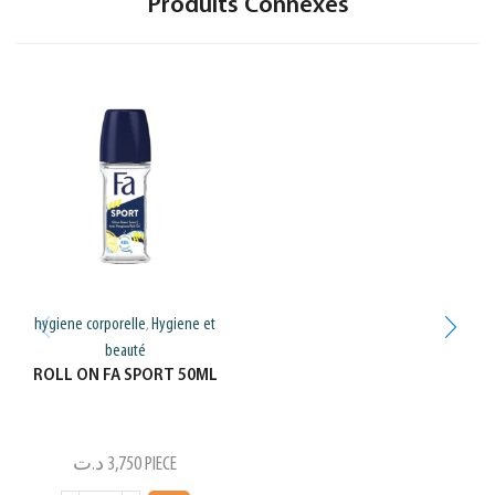
Produits Connexes
hygiene corporelle
Hygiene et
,
beauté
ROLL ON FA SPORT 50ML
د.ت
3,750
PIECE