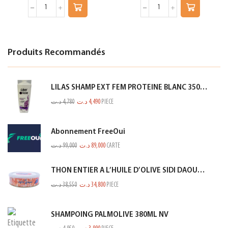
Produits Recommandés
LILAS SHAMP EXT FEM PROTEINE BLANC 350ML
د.ت
4,780
د.ت
4,490
PIECE
Abonnement FreeOui
د.ت
99,000
د.ت
89,000
CARTE
THON ENTIER A L’HUILE D’OLIVE SIDI DAOUD 950G
د.ت
38,550
د.ت
34,800
PIECE
SHAMPOING PALMOLIVE 380ML NV