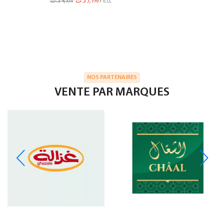
د.ت
4,950
د.ت
3,990
PIECE
NOS PARTENAIRES
VENTE PAR MARQUES