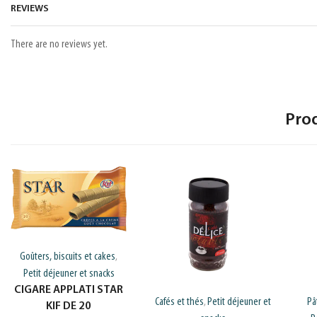
REVIEWS
There are no reviews yet.
Pro
Goûters, biscuits et cakes
,
Petit déjeuner et snacks
CIGARE APPLATI STAR
Cafés et thés
Petit déjeuner et
Pâ
,
KIF DE 20