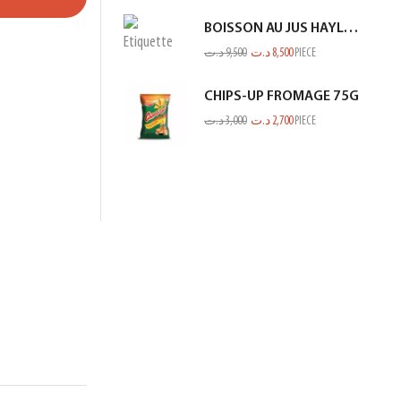
BOISSON AU JUS HAYLA KIWI BANANE 1L
د.ت
9,500
د.ت
8,500
PIECE
CHIPS-UP FROMAGE 75G
د.ت
3,000
د.ت
2,700
PIECE