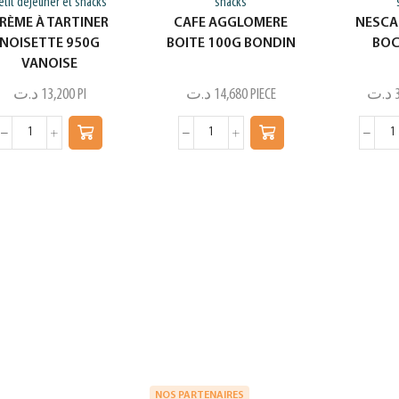
etit déjeuner et snacks
snacks
RÈME À TARTINER
CAFE AGGLOMERE
NESCA
NOISETTE 950G
BOITE 100G BONDIN
BOC
VANOISE
د.ت
13,200
PI
د.ت
14,680
PIECE
د.ت
NOS PARTENAIRES