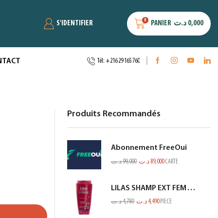
0
S'IDENTIFIER
PANIER
د.ت
0,000
NTACT
Tél: +216 29 165 760
Produits Recommandés
Abonnement FreeOui
د.ت
99,000
د.ت
89,000
CARTE
LILAS SHAMP EXT FEM TOUS TYPES CHEV ROSE 350ML
د.ت
4,780
د.ت
4,490
PIECE