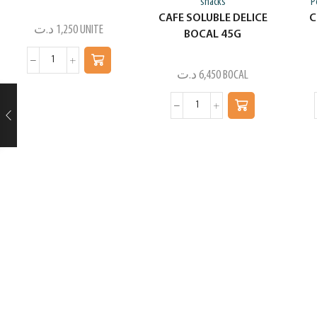
snacks
P
CAFE SOLUBLE DELICE
C
د.ت
1,250
UNITE
BOCAL 45G
د.ت
6,450
BOCAL