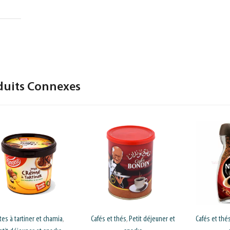
duits Connexes
tes à tartiner et chamia
Cafés et thés
Petit déjeuner et
Cafés et thé
,
,