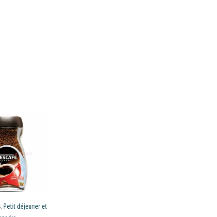
s
Petit déjeuner et
Goûters, biscuits et cakes
,
,