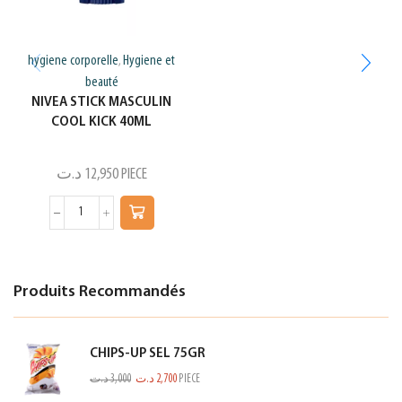
hygiene corporelle
Hygiene et
,
beauté
NIVEA STICK MASCULIN
COOL KICK 40ML
د.ت
12,950
PIECE
Produits Recommandés
CHIPS-UP SEL 75GR
د.ت
3,000
د.ت
2,700
PIECE