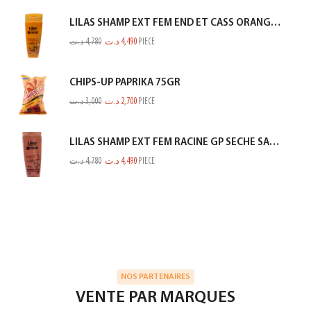
LILAS SHAMP EXT FEM END ET CASS ORANGE 350ML
د.ت
4,780
د.ت
4,490
PIECE
CHIPS-UP PAPRIKA 75GR
د.ت
3,000
د.ت
2,700
PIECE
LILAS SHAMP EXT FEM RACINE GP SECHE SAUMON 350ML
د.ت
4,780
د.ت
4,490
PIECE
NOS PARTENAIRES
VENTE PAR MARQUES