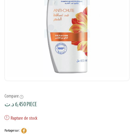
Compare
د.ت
6,450
PIECE
Rupture de stock
Partager sur :