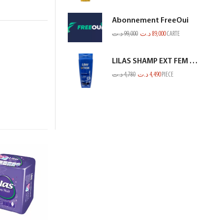
Abonnement FreeOui
د.ت
99,000
د.ت
89,000
CARTE
LILAS SHAMP EXT FEM ANTI PELLIC BLEU 350ML
د.ت
4,780
د.ت
4,490
PIECE