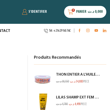
0
S'IDENTIFIER
PANIER
د.ت
0,000
NTACT
Tél: +216 29 165 760
Produits Recommandés
THON ENTIER A L’HUILE D’OLIVE SIDI DAOUD 950G
د.ت
38,550
د.ت
34,800
PIECE
LILAS SHAMP EXT FEM SEC ET ABIME JAUNE 350ML
د.ت
4,780
د.ت
4,490
PIECE