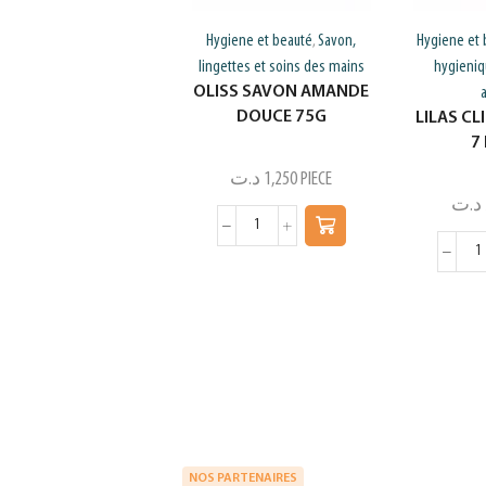
Hygiene et beauté
Savon,
Hygiene et 
,
lingettes et soins des mains
hygieniq
OLISS SAVON AMANDE
DOUCE 75G
LILAS CL
7
د.ت
1,250
PIECE
د.ت
NOS PARTENAIRES