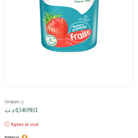
Compare
د.ت
0,540
PIECE
Rupture de stock
Partager sur :