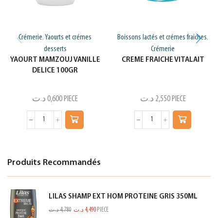
Crémerie
Yaourts et crémes
Boissons lactés et crémes fraiches
,
,
desserts
Crémerie
YAOURT MAMZOUJ VANILLE
CREME FRAICHE VITALAIT
DELICE 100GR
د.ت
0,600
PIECE
د.ت
2,550
PIECE
Produits Recommandés
LILAS SHAMP EXT HOM PROTEINE GRIS 350ML
د.ت
4,780
د.ت
4,490
PIECE