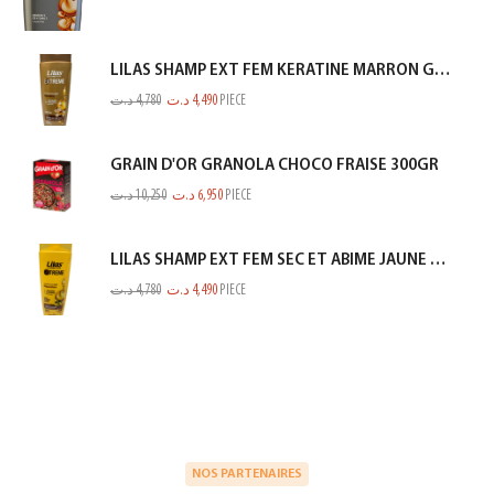
LILAS SHAMP EXT FEM KERATINE MARRON GOLD 350ML
د.ت
4,780
د.ت
4,490
PIECE
GRAIN D'OR GRANOLA CHOCO FRAISE 300GR
د.ت
10,250
د.ت
6,950
PIECE
LILAS SHAMP EXT FEM SEC ET ABIME JAUNE 350ML
د.ت
4,780
د.ت
4,490
PIECE
NOS PARTENAIRES