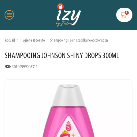
0
Accueil
Hygiene et beauté
Shampooings, soins capillaire et coloration
SHAMPOOING JOHNSON SHINY DROPS 300ML
SKU:
30100999006311