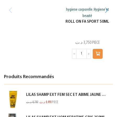
hygiene corporelle
Hygiene et
,
beauté
ROLL ON FA SPORT 50ML
د.ت
3,750
PIECE
Produits Recommandés
LILAS SHAMP EXT FEM SEC ET ABIME JAUNE 350ML
د.ت
4,780
د.ت
4,490
PIECE